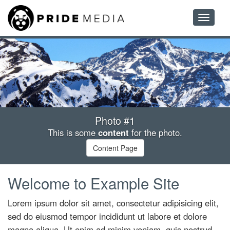
Toggle
navigatio
Photo #1
This is some
content
for the photo.
Content Page
Welcome to Example Site
Lorem ipsum dolor sit amet, consectetur adipisicing elit,
sed do eiusmod tempor incididunt ut labore et dolore
magna aliqua. Ut enim ad minim veniam, quis nostrud